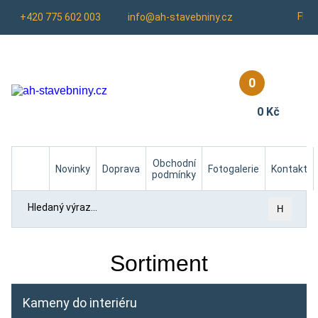
Fb
+420 775 602 003
info@ah-stavebniny.cz
0
0 Kč
Homepage
Obchodní
Novinky
Doprava
Fotogalerie
Kontakt
podmínky
H
Sortiment
Kameny do interiéru