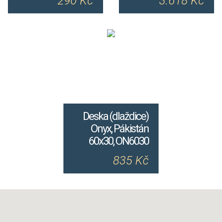
290 Kč
3.618 Kč
Deska (dlaždice)
Onyx, Pákistán
60x30, ON6030
835 Kč