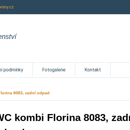
niny.cz
enství
í podmínky
Fotogalerie
Kontakt
lorina 8083, zadní odpad
C kombi Florina 8083, zad