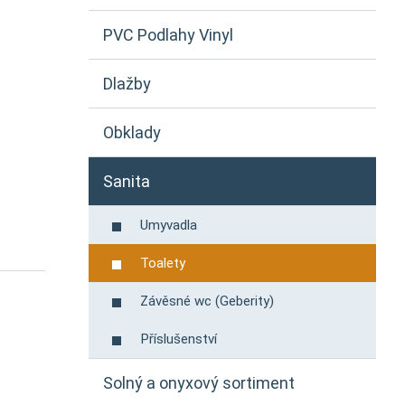
PVC Podlahy Vinyl
Dlažby
Obklady
Sanita
Umyvadla
Toalety
Závěsné wc (Geberity)
Příslušenství
Solný a onyxový sortiment