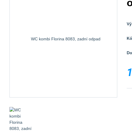
Vý
Kó
Do
1