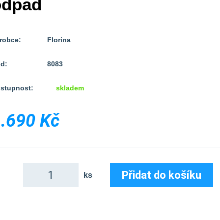
odpad
robce:
Florina
d:
8083
stupnost:
skladem
.690 Kč
Přidat do košíku
ks