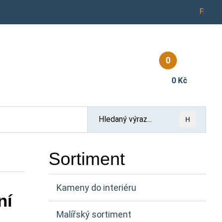
Fb
0
0 Kč
H
Sortiment
Kameny do interiéru
ní
Malířský sortiment