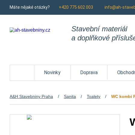
Máte nějaké otázky?
+420 775 602 003
info@ah-staveb
Stavební materiál
a doplňkové přísluš
Homepage
Novinky
Doprava
Obchodn
A&H Stavebniny Praha
Sanita
Toalety
WC kombi F
W