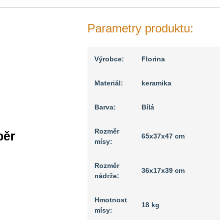
Parametry produktu:
Výrobce:
Florina
Materiál:
keramika
Barva:
Bílá
Rozměr
běr
65x37x47 cm
mísy:
Rozměr
36x17x39 cm
nádrže:
Hmotnost
18 kg
mísy: