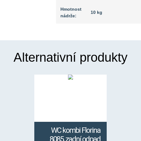
Hmotnost
10 kg
nádrže:
Alternativní produkty
WC kombi Florina
8085, zadní odpad