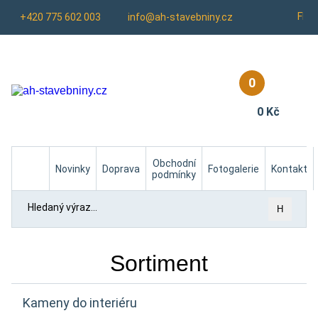
Fb
+420 775 602 003
info@ah-stavebniny.cz
0
0 Kč
Homepage
Obchodní
Novinky
Doprava
Fotogalerie
Kontakt
podmínky
H
Sortiment
Kameny do interiéru