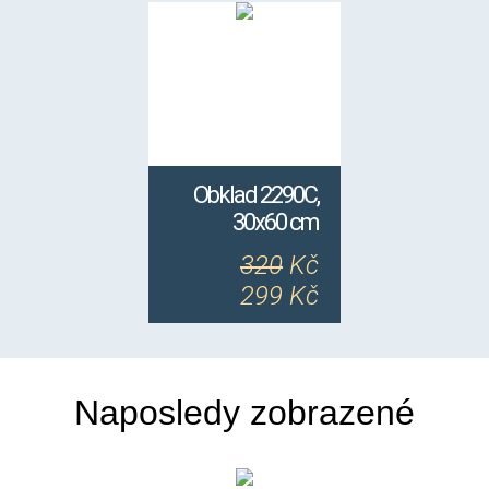
Obklad 2290C,
30x60 cm
320
Kč
299 Kč
Naposledy zobrazené