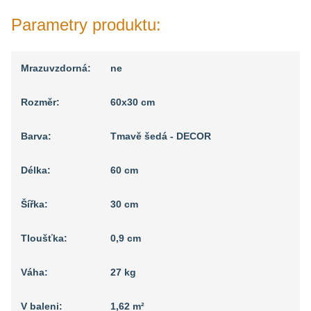
Parametry produktu:
Mrazuvzdorná:
ne
Rozměr:
60x30 cm
Barva:
Tmavě šedá - DECOR
Délka:
60 cm
Šířka:
30 cm
Tloušťka:
0,9 cm
Váha:
27 kg
V baleni:
1,62 m²