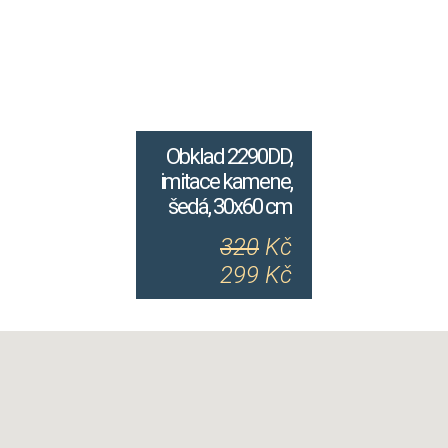
Obklad 2290DD,
imitace kamene,
šedá, 30x60 cm
320
Kč
299 Kč