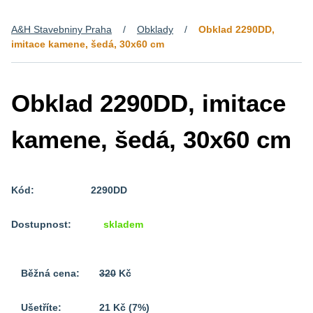
A&H Stavebniny Praha
Obklady
Obklad 2290DD,
imitace kamene, šedá, 30x60 cm
Obklad 2290DD, imitace
kamene, šedá, 30x60 cm
Kód:
2290DD
Dostupnost:
skladem
Běžná cena:
320
Kč
Ušetříte:
21 Kč (7%)