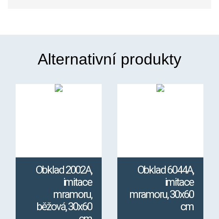
Alternativní produkty
Obklad 2002A,
Obklad 6044A,
imitace
imitace
mramoru,
mramoru, 30x60
běžová, 30x60
cm
cm