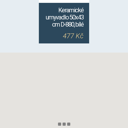
Keramické
umyvadlo 50x43
cm D-880, bílé
477 Kč