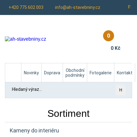
Fb
+420 775 602 003
info@ah-stavebniny.cz
0
0 Kč
Homepage
Obchodní
Novinky
Doprava
Fotogalerie
Kontakt
podmínky
H
Sortiment
Kameny do interiéru