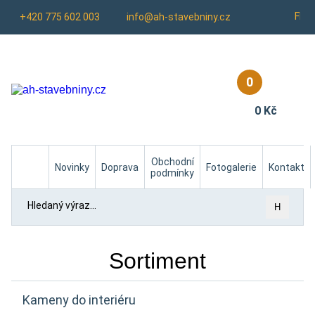
Fb
+420 775 602 003
info@ah-stavebniny.cz
0
0 Kč
Homepage
Obchodní
Novinky
Doprava
Fotogalerie
Kontakt
podmínky
H
Sortiment
Kameny do interiéru