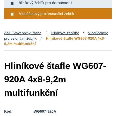
hliníkový žebřík pro domácnost
Víceúčelový profesionální žebřík
A&H Stavebniny Praha
Hliníkové žebříky
Víceúčelový
profesionální žebřík
Hliníkové štafle WG607-920A 4x8-
9,2m multifunkční
Hliníkové štafle WG607-
920A 4x8-9,2m
multifunkční
Kód:
WG607-920A