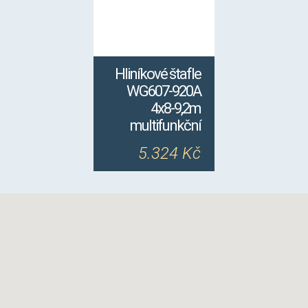
Hliníkové štafle
WG607-920A
4x8-9,2m
multifunkční
5.324 Kč