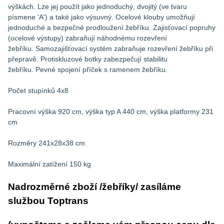
výškách. Lze jej použít jako jednoduchý, dvojitý (ve tvaru
písmene 'A') a také jako výsuvný. Ocelové klouby umožňují
jednoduché a bezpečné prodloužení žebříku. Zajisťovací popruhy
(ocelové výstupy) zabraňují náhodnému rozevření
žebříku. Samozajišťovací systém zabraňuje rozevření žebříku při
přepravě. Protiskluzové botky zabezpečují stabilitu
žebříku. Pevné spojení příček s ramenem žebříku.
Počet stupínků 4x8
Pracovní výška 920 cm, výška typ A 440 cm, výška platformy 231
cm
Rozměry 241x28x38 cm
Maximální zatížení 150 kg
Nadrozměrné zboží /žebříky/ zasíláme
službou Toptrans