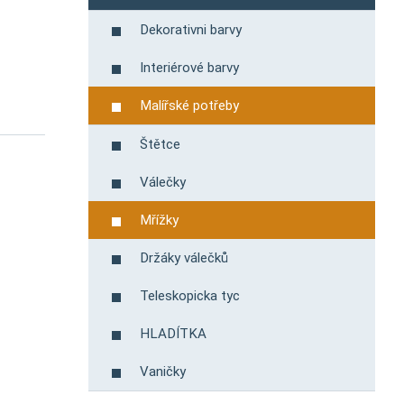
Dekorativni barvy
Interiérové ​​barvy
Malířské potřeby
Štětce
Válečky
Mřížky
Držáky válečků
Teleskopicka tyc
HLADÍTKA
Vaničky