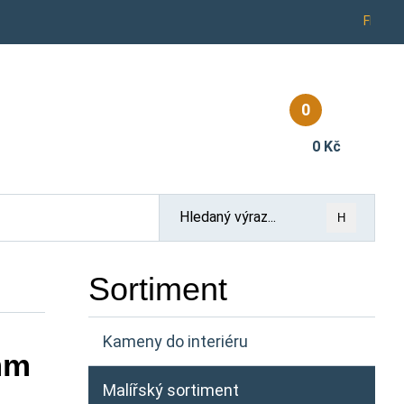
Fb
0
0 Kč
H
Sortiment
Kameny do interiéru
mm
Malířský sortiment