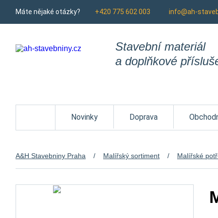
Máte nějaké otázky?
+420 775 602 003
info@ah-staveb
Stavební materiál
a doplňkové přísluš
Homepage
Novinky
Doprava
Obchodn
A&H Stavebniny Praha
Malířský sortiment
Malířské pot
M