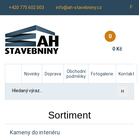
Fb
+420 775 602 003
info@ah-stavebniny.cz
0
0 Kč
Homepage
Obchodní
Novinky
Doprava
Fotogalerie
Kontakt
podmínky
H
Sortiment
Kameny do interiéru