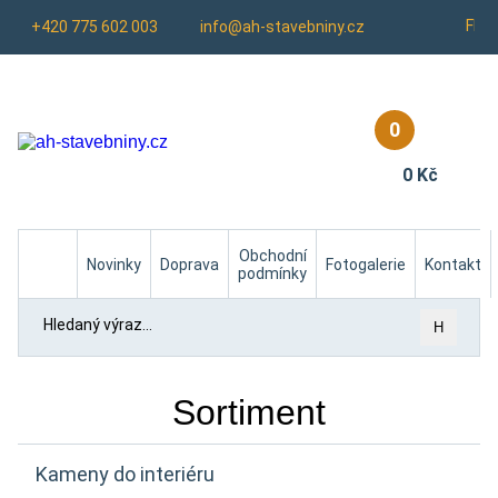
Fb
+420 775 602 003
info@ah-stavebniny.cz
0
0 Kč
Homepage
Obchodní
Novinky
Doprava
Fotogalerie
Kontakt
podmínky
H
Sortiment
Kameny do interiéru