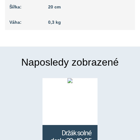
Šířka:
20 cm
Váha:
0,3 kg
Naposledy zobrazené
Držák solné